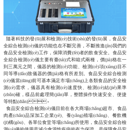
隨著科技的發(fā)展和檢測(cè)技術(shù)的發(fā)展，食品安
全綜合檢測(cè)儀的功能也在不斷完善，不斷推進(jìn)我們的
食品安全檢測(cè)工作，保障消費(fèi)者的飲食安全。食品安
全綜合檢測(cè)儀主要有臺(tái)式和箱式兩種，價(jià)格在一
到三萬元之間，儀器的檢測(cè)功能、檢測(cè)項(xiàng)目不
同等導(dǎo)致儀器的價(jià)格有所差別。食品安全綜合檢測
(cè)儀當(dāng)前可基本滿足市場(chǎng)上各類食品的安全檢
測(cè)需求，儀器具有檢測(cè)速度快、檢測(cè)結(jié)果準
(zhǔn)確，樣品前處理簡(jiǎn)單，整體操作快速安全、便捷
等特點(diǎn)。
食品安全綜合檢測(cè)儀目前在各大商場(chǎng)超市、食品
肉產(chǎn)品深加工企業(yè)、養(yǎng)殖場(chǎng)、餐飲機
(jī)構(gòu)、各單位食堂等場(chǎng)所使用，食品安全綜合檢
測(cè)儀的使用是減少食源性疾病的有力保證，是保障食品安