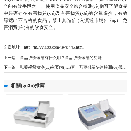
全的有效手段之一。使用食品安全綜合檢測(cè)儀可了解食品
中是否存在有害物質(zhì)及有害物質(zhì)的含量多少，有效
篩選出不合格的食品，禁止其進(jìn)入流通市場(chǎng)，危
害消費(fèi)者的飲食安全。
文章地址：
http://m.lvyin88.com/jswz/446.html
上一篇：
食品快檢儀器有什么用？食品快檢儀器的功能
下一篇：
獸藥殘留檢測(cè)主要內(nèi)容，獸藥殘留快速檢測(cè)儀的管理
相關(guān)推薦