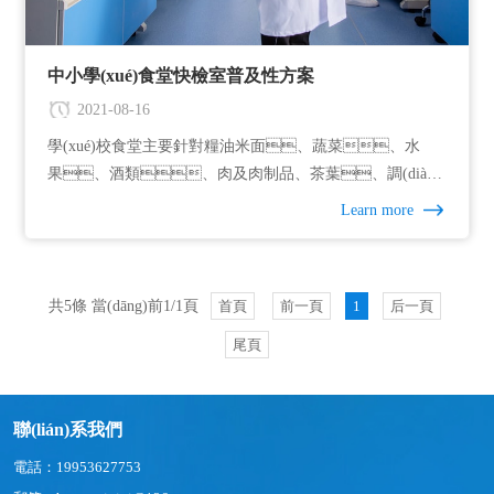
中小學(xué)食堂快檢室普及性方案
2021-08-16
學(xué)校食堂主要針對糧油米面、蔬菜、水
果、酒類、肉及肉制品、茶葉、調(diào)
味品等食品，通過確保營養(yǎng)成分達標(biāo)和
Learn more
抑制農(nóng)藥殘留、獸藥殘留、重金屬、食品添
加劑、非食用化學(xué)添加物、···
共5條 當(dāng)前1/1頁
首頁
前一頁
1
后一頁
尾頁
聯(lián)系我們
電話：19953627753