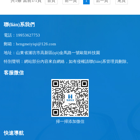
共1條 當前1/1頁
首頁
前一頁
1
后一頁
尾頁
聯(lián)系我們
電話：19953627753
郵箱：hengmeiyiqi@126.com
地址：山東省濰坊市高新區(qū)金馬路一號歐龍科技園
特別聲明：網站部分內容來自網絡，如有侵權請聯(lián)系管理員刪除。
客服微信
掃一掃添加微信
快速導航